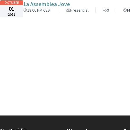
OCTUBRE
1a Assemblea Jove
01
18:00 PM CEST
Presencial
0
M
2021
era.