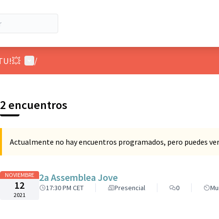
Menú de usuario
TU!💥
/
2 encuentros
Actualmente no hay encuentros programados, pero puedes ver 
NOVIEMBRE
2a Assemblea Jove
12
17:30 PM CET
Presencial
0
Mu
2021