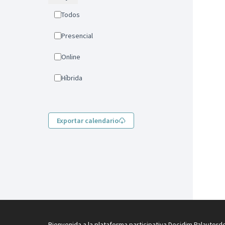
Todos
Presencial
Online
Híbrida
Exportar calendario
Bienvenida a la plataforma participativa Decidim Palautord