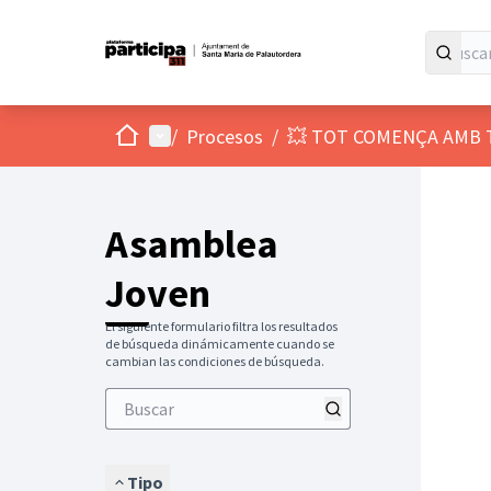
Inicio
Menú principal
/
Procesos
/
💥 TOT COMENÇA AMB 
Asamblea
Joven
El siguiente formulario filtra los resultados
de búsqueda dinámicamente cuando se
cambian las condiciones de búsqueda.
Tipo