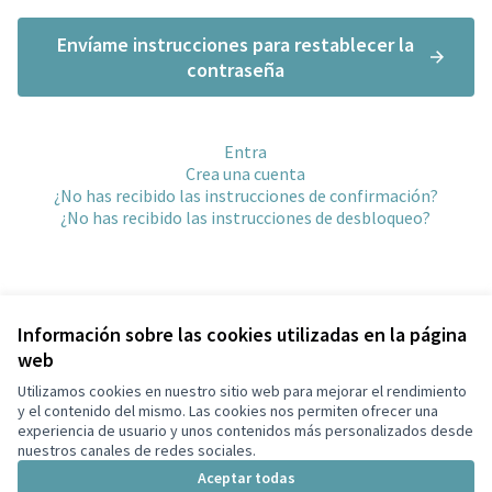
Envíame instrucciones para restablecer la
contraseña
Entra
Crea una cuenta
¿No has recibido las instrucciones de confirmación?
¿No has recibido las instrucciones de desbloqueo?
Información sobre las cookies utilizadas en la página
web
Términos y condiciones de uso
Configuración de cookies
Utilizamos cookies en nuestro sitio web para mejorar el rendimiento
Decidim Palautordera en Facebook
Decidim Palautordera en Instagram
Decidim Palautordera en YouTube
y el contenido del mismo. Las cookies nos permiten ofrecer una
experiencia de usuario y unos contenidos más personalizados desde
(Enlace externo)
(Enlace externo)
(Enlace externo)
Castellano
nuestros canales de redes sociales.
Triar la llengua
Elegir el idioma
Aceptar todas