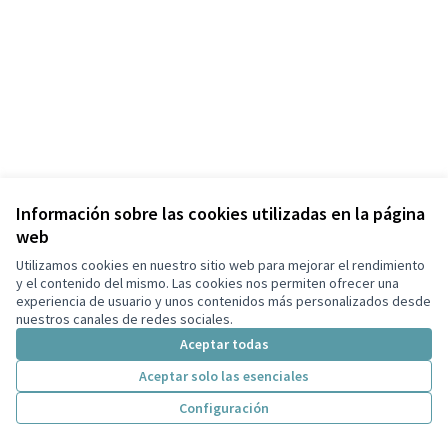
Información sobre las cookies utilizadas en la página
web
Términos y condiciones de uso
Configuración de cookies
Utilizamos cookies en nuestro sitio web para mejorar el rendimiento
Decidim Palautordera en Facebook
Decidim Palautordera en Instagram
Decidim Palautordera en YouTube
y el contenido del mismo. Las cookies nos permiten ofrecer una
experiencia de usuario y unos contenidos más personalizados desde
(Enlace externo)
(Enlace externo)
(Enlace externo)
Castellano
nuestros canales de redes sociales.
Triar la llengua
Elegir el idioma
Aceptar todas
Aceptar solo las esenciales
Con licenci
(Enlace exte
Configuración
(Enlace externo)
Web creada con
software libre
.
(Enlace externo)