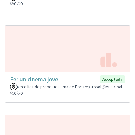
0
0
Fer un cinema jove
Acceptada
Recollida de propostes urna de l'INS Reguissol
Municipal
0
0