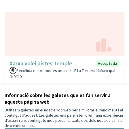
Xarxa volei pistes Temple
Acceptada
Recollida de propostes urna de l'IE La Tordera
Municipal
0
0
Informació sobre les galetes que es fan servir a
aquesta pàgina web
Termes i condicions d'ús
Configuració de les galetes
Utilitzem galetes en el nostre lloc web per a millorar el rendiment i el
Decidim Palautordera a Facebook
Decidim Palautordera a Instagram
Decidim Palautordera a YouTube
contingut d'aquest. Les galetes ens permeten oferir una experiència
d'usuari i uns continguts més personalitzats des dels nostres canals
(Enllaç extern)
(Enllaç extern)
(Enllaç extern)
Català
de xarxes socials.
Triar la llengua
Elegir el idioma