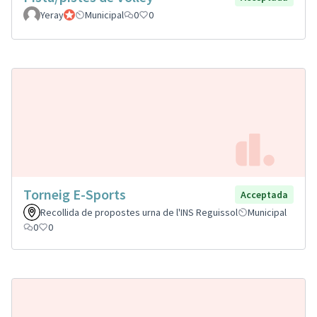
Yeray
Participant oficial
Municipal
0
0
Torneig E-Sports
Acceptada
Recollida de propostes urna de l'INS Reguissol
Municipal
0
0