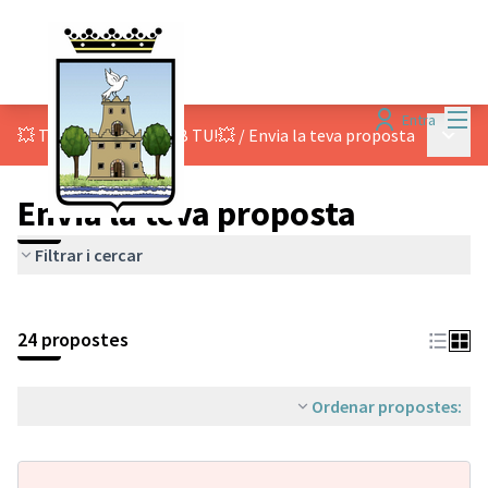
Menú
Entra
Menú p
💥 TOT COMENÇA AMB TU!💥
/
Envia la teva proposta
Envia la teva proposta
Filtrar i cercar
24 propostes
Ordenar propostes: