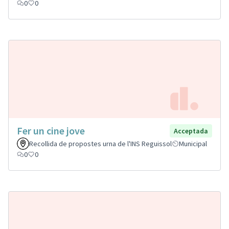
0
0
Fer un cine jove
Acceptada
Recollida de propostes urna de l'INS Reguissol
Municipal
0
0