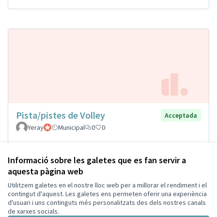
Pista/pistes de Volley
Acceptada
Yeray
Participant oficial
Municipal
0
0
Informació sobre les galetes que es fan servir a
aquesta pàgina web
Termes i condicions d'ús
Configuració de les galetes
Utilitzem galetes en el nostre lloc web per a millorar el rendiment i el
Decidim Palautordera a Facebook
Decidim Palautordera a Instagram
Decidim Palautordera a YouTube
contingut d'aquest. Les galetes ens permeten oferir una experiència
d'usuari i uns continguts més personalitzats des dels nostres canals
(Enllaç extern)
(Enllaç extern)
(Enllaç extern)
Català
de xarxes socials.
Triar la llengua
Elegir el idioma