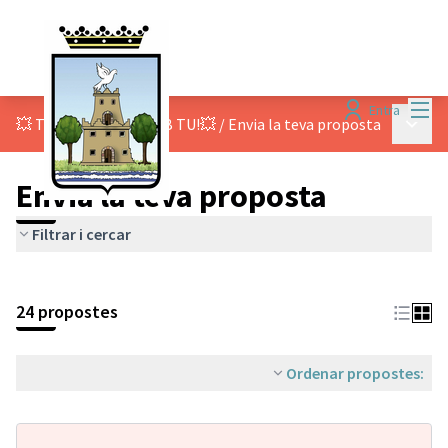
Menú
Entra
Menú p
💥 TOT COMENÇA AMB TU!💥
/
Envia la teva proposta
Envia la teva proposta
Filtrar i cercar
24 propostes
Ordenar propostes: