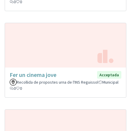
0
0
Fer un cinema jove
Acceptada
Recollida de propostes urna de l'INS Reguissol
Municipal
0
0