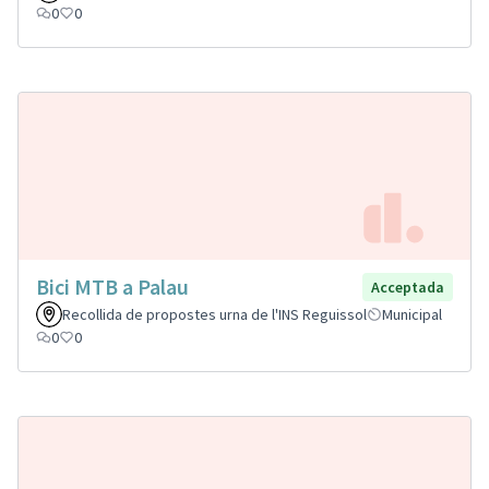
0
0
Bici MTB a Palau
Acceptada
Recollida de propostes urna de l'INS Reguissol
Municipal
0
0