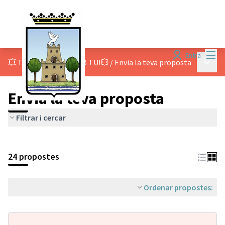
Menú
Entra
Menú p
💥 TOT COMENÇA AMB TU!💥
/
Envia la teva proposta
Envia la teva proposta
Filtrar i cercar
24 propostes
Ordenar propostes: