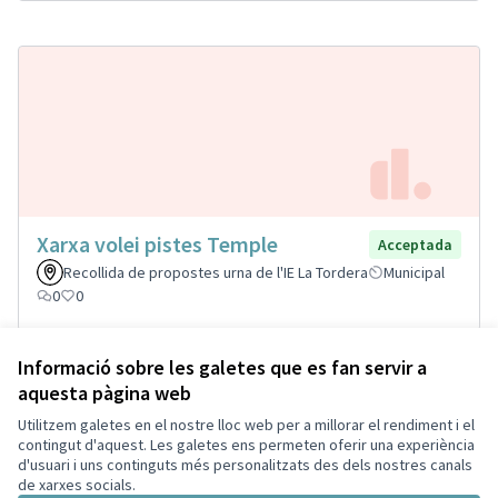
Xarxa volei pistes Temple
Acceptada
Recollida de propostes urna de l'IE La Tordera
Municipal
0
0
Informació sobre les galetes que es fan servir a
aquesta pàgina web
Termes i condicions d'ús
Configuració de les galetes
Utilitzem galetes en el nostre lloc web per a millorar el rendiment i el
Decidim Palautordera a Facebook
Decidim Palautordera a Instagram
Decidim Palautordera a YouTube
contingut d'aquest. Les galetes ens permeten oferir una experiència
d'usuari i uns continguts més personalitzats des dels nostres canals
(Enllaç extern)
(Enllaç extern)
(Enllaç extern)
Català
de xarxes socials.
Triar la llengua
Elegir el idioma