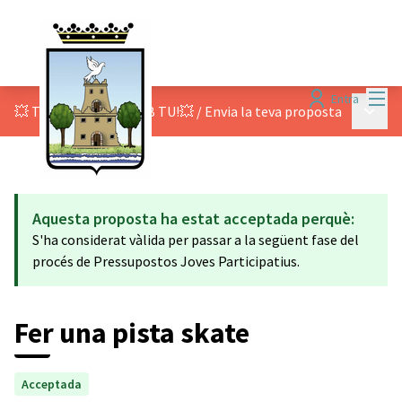
Menú
Entra
Menú p
💥 TOT COMENÇA AMB TU!💥
/
Envia la teva proposta
Aquesta proposta ha estat acceptada perquè:
S'ha considerat vàlida per passar a la següent fase del
procés de Pressupostos Joves Participatius.
Fer una pista skate
Acceptada