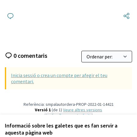
0 comentaris
Inicia sessió o crea un compte per afegir el teu
comentari.
Referència: smpalautordera-PROP-2022-01-14421
Versió 1
(de 1)
veure altres versions
Verifica l'empremta digital
Informació sobre les galetes que es fan servir a
aquesta pàgina web
Termes i condicions d'ús