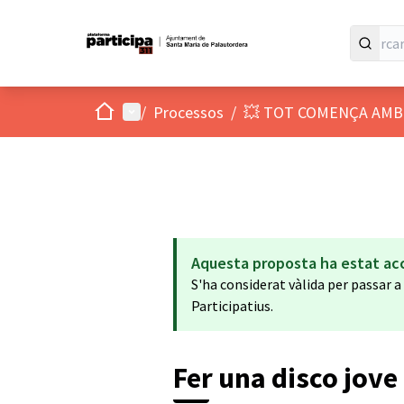
Inici
Menú principal
/
Processos
/
💥 TOT COMENÇA AMB
Aquesta proposta ha estat ac
S'ha considerat vàlida per passar 
Participatius.
Fer una disco jove