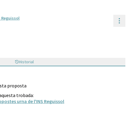
S Reguissol
Contr
Historial
esta proposta
 aquesta trobada:
opostes urna de l'INS Reguissol