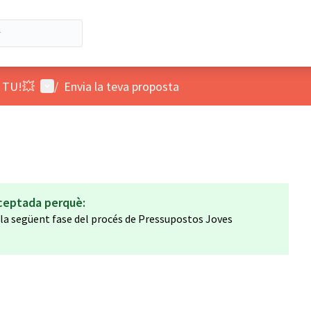
Menú d'usuari
 TU!💥
/
Envia la teva proposta
ceptada perquè:
a la següent fase del procés de Pressupostos Joves