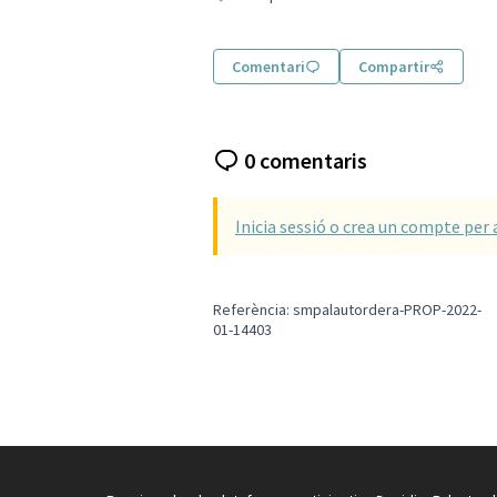
Resultats en filtrar per: Municipal
Comentari
Compartir
0 comentaris
Inicia sessió o crea un compte per 
Referència: smpalautordera-PROP-2022-
01-14403